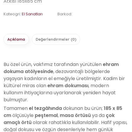
Atkısı 185x85 cm
Kateogri:
El Sanatları
Barkod:
Açıklama
Değerlendirmeler (0)
Bu özel ürün, vakfımız tarafından yürütülen
ehram
dokuma atölyesinde
, dezavantajlı bölgelerde
yaşayan kadınların el emeğiyle üretilmiştir. Kadim bir
kültürel miras olan
ehram dokuması
, modern
kullanım ihtiyaçlarına uyarlanarak yeniden hayat
bulmuştur.
Tamamen
el tezgâhında
dokunan bu ürün;
185 x 85
cm
ölçüsüyle
peştemal
,
masa örtüsü
ya da
çok
amaçlı örtü
olarak rahatlıkla kullanılabilir. Hafif yapısı,
doğal dokusu ve özgün desenleriyle hem günlük