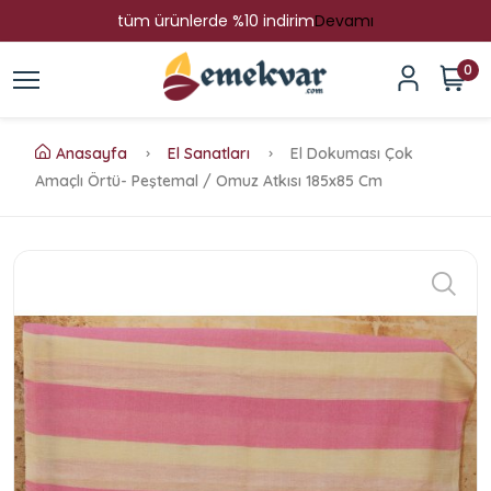
tüm ürünlerde %10 indirim
Devamı
0
Anasayfa
El Sanatları
El Dokuması Çok
Amaçlı Örtü- Peştemal / Omuz Atkısı 185x85 Cm