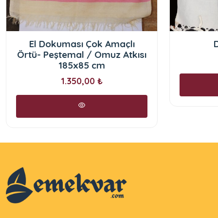
El Dokuması Çok Amaçlı
D
Örtü- Peştemal / Omuz Atkısı
185x85 cm
1.350,00 ₺