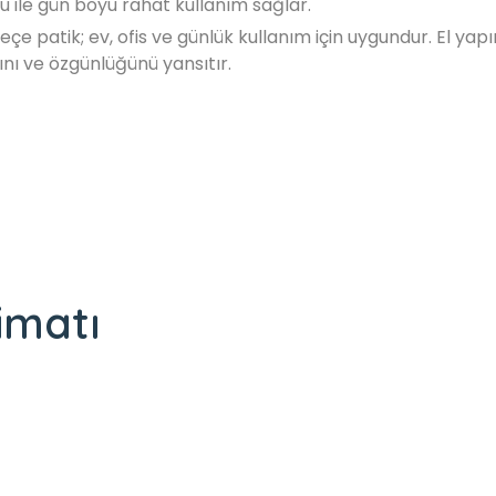
 ile gün boyu rahat kullanım sağlar.
çe patik; ev, ofis ve günlük kullanım için uygundur. El ya
ğını ve özgünlüğünü yansıtır.
imatı