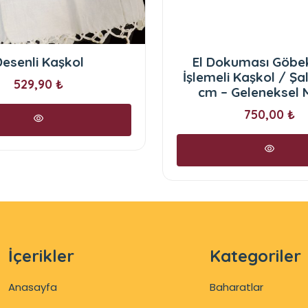
esenli Kaşkol
El Dokuması Göbek
İşlemeli Kaşkol / Şa
529,90 ₺
cm – Geleneksel M
750,00 ₺
İçerikler
Kategoriler
Anasayfa
Baharatlar